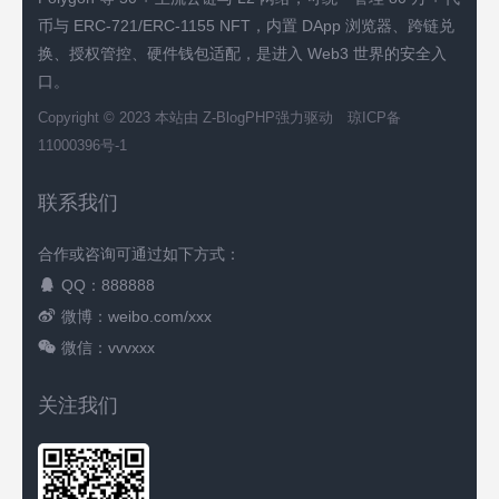
币与 ERC-721/ERC-1155 NFT，内置 DApp 浏览器、跨链兑
换、授权管控、硬件钱包适配，是进入 Web3 世界的安全入
口。
Copyright © 2023 本站由
Z-BlogPHP
强力驱动
琼ICP备
11000396号-1
联系我们
合作或咨询可通过如下方式：
QQ：888888
微博：weibo.com/xxx
微信：vvvxxx
关注我们