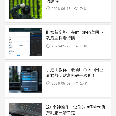
场脉搏
2026-06-15
746
盯盘新姿势！在imToken官网下
载后这样看行情
2026-05-29
1.0K
手把手教你！最新imToken网址
看趋势，财富密码一秒抓！
2026-05-09
1.4K
这3个神操作，让你的imToken资
产动态一清二楚！