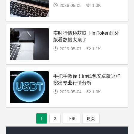
2026-05-08
1.3K
实时行情秒获取！imToken国外
版看数据太顶了
2026-05-07
1.1K
手把手教你！im钱包安卓版这样
挖出专业行情分析
2026-05-04
1.3K
1
2
下页
尾页