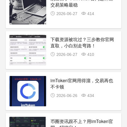
交易策略最稳
2026-06-27
414
下载资源被坑过？三步教你官网
直取，小白别走弯路！
2026-06-27
410
imToken官网用得溜，交易再也
不卡顿
2026-06-26
434
币圈资讯跟不上？用imToken官