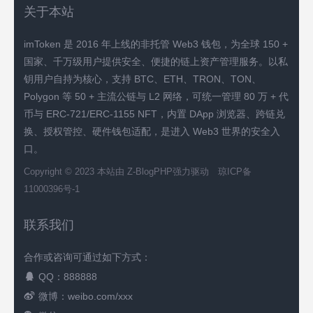
关于本站
imToken 是 2016 年上线的非托管 Web3 钱包，为全球 150 +
国家、千万级用户提供安全、便捷的链上资产管理服务。以私
钥用户自持为核心，支持 BTC、ETH、TRON、TON、
Polygon 等 50 + 主流公链与 L2 网络，可统一管理 80 万 + 代
币与 ERC-721/ERC-1155 NFT，内置 DApp 浏览器、跨链兑
换、授权管控、硬件钱包适配，是进入 Web3 世界的安全入
口。
Copyright © 2023 本站由
Z-BlogPHP
强力驱动
琼ICP备
11000396号-1
联系我们
合作或咨询可通过如下方式：
QQ：888888
微博：weibo.com/xxx