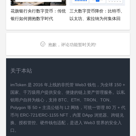
花旗银行央行数字货币：传统
三大数字货币降价：比特币、
银行如何拥抱数字时代
以太坊、索拉纳为何集体回
调？
抱歉，评论功能暂时关闭!
关于本站
imToken 是 2016 年上线的非托管 Web3 钱包，为全球 150 +
国家、千万级用户提供安全、便捷的链上资产管理服务。以私
钥用户自持为核心，支持 BTC、ETH、TRON、TON、
Polygon 等 50 + 主流公链与 L2 网络，可统一管理 80 万 + 代
币与 ERC-721/ERC-1155 NFT，内置 DApp 浏览器、跨链兑
换、授权管控、硬件钱包适配，是进入 Web3 世界的安全入
口。