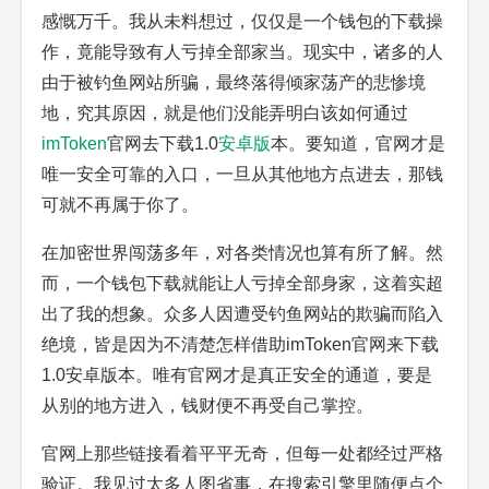
感慨万千。我从未料想过，仅仅是一个钱包的下载操
作，竟能导致有人亏掉全部家当。现实中，诸多的人
由于被钓鱼网站所骗，最终落得倾家荡产的悲惨境
地，究其原因，就是他们没能弄明白该如何通过
imToken
官网去下载1.0
安卓版
本。要知道，官网才是
唯一安全可靠的入口，一旦从其他地方点进去，那钱
可就不再属于你了。
在加密世界闯荡多年，对各类情况也算有所了解。然
而，一个钱包下载就能让人亏掉全部身家，这着实超
出了我的想象。众多人因遭受钓鱼网站的欺骗而陷入
绝境，皆是因为不清楚怎样借助imToken官网来下载
1.0安卓版本。唯有官网才是真正安全的通道，要是
从别的地方进入，钱财便不再受自己掌控。
官网上那些链接看着平平无奇，但每一处都经过严格
验证。我见过太多人图省事，在搜索引擎里随便点个