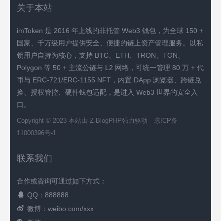
关于本站
imToken 是 2016 年上线的非托管 Web3 钱包，为全球 150 +
国家、千万级用户提供安全、便捷的链上资产管理服务。以私
钥用户自持为核心，支持 BTC、ETH、TRON、TON、
Polygon 等 50 + 主流公链与 L2 网络，可统一管理 80 万 + 代
币与 ERC-721/ERC-1155 NFT，内置 DApp 浏览器、跨链兑
换、授权管控、硬件钱包适配，是进入 Web3 世界的安全入
口。
Copyright © 2023 本站由
Z-BlogPHP
强力驱动
琼ICP备
11000396号-1
联系我们
合作或咨询可通过如下方式：
QQ：888888
微博：weibo.com/xxx