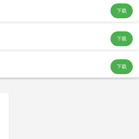
下载
n官网下载
imtoken官网介绍
下载
下载