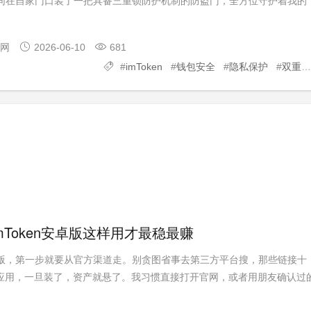
包就如同在自家门口装了一把具备三重锁防护机制的防盗门，全方位守护着我的
官网
2026-06-10
681
#
imToken
#
钱包安全
#
隐私保护
#
双重验证
mToken安卓版这样用才最稳最赚
n安卓版，第一步就要从官方渠道走。别贪图省事去第三方平台搜，那些链接十
”应用，一旦装了，资产就悬了。我习惯直接打开官网，或者用朋友确认过