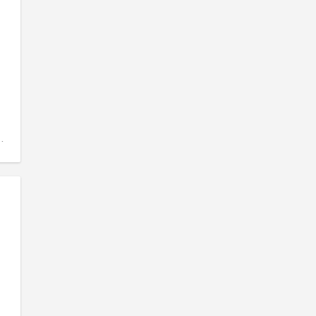
#
双重验证