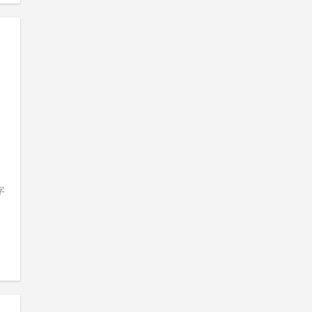
字
坑指南
#
客服识别