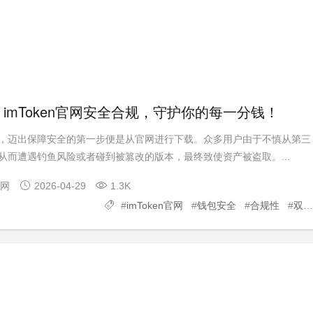
imToken官网安全合规，守护你的每一分钱！
，迈出保障安全的第一步便是从官网进行下载。众多用户由于不慎从第三
从而遭遇钓鱼风险或者碰到被篡改的版本，最终致使资产被盗取。...
官网
2026-04-29
1.3K
#
imToken官网
#
钱包安全
#
合规性
#
双重验证