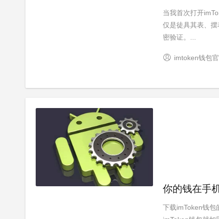
当我首次打开imT
仅是徒具其表、摆
密验证。...
imtoken钱包
你的钱在手机
下载imToke