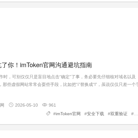
了你！imToken官网沟通避坑指南
作时，可别仅仅只是盲目地点击“确定”了事，务必要先仔细核对域名以及
，那些虚假网站常常会耍些手段，比如把“i”替换成“l”，虽说仅仅只差一个
官网
2026-05-10
961
#
imToken官网
#
安全下载
#
双重验证
#
避