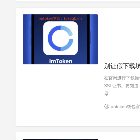
别让假下载坑
在官网进行下载操
SSL证书。要知道
母...
imtoken钱包